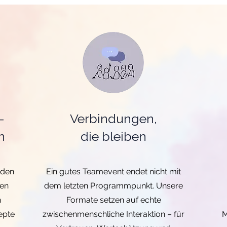
–
Verbindungen,
n
die bleiben
oden
Ein gutes Teamevent endet nicht mit
hen
dem letzten Programmpunkt. Unsere
n
Formate setzen auf echte
epte
zwischenmenschliche Interaktion – für
M