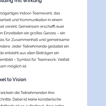
ilding mit Wirkung
n einzigartiges Indoor-Teamevent, das
narbeit und Kommunikation in einem
t vereint. Gemeinsam erschafft euer
n Einzelteilen ein großes Ganzes – ein
, das für Zusammenhalt und gemeinsame
ondere: Jeder Teilnehmende gestaltet ein
de entsteht aus allen Beiträgen ein
mtbild – Symbol für Teamwork, Vielfalt
am möglich ist.
xel to Vision
twickeln die Teilnehmenden ihre
hnitte. Dabei ist keine künstlerische
 Methode ist so aufgebaut, dass jeder