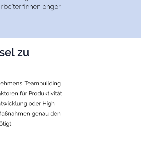
rbeiter*innen enger
.
sel zu
rnehmens. Teambuilding
oren für Produktivität
twicklung oder High
g Maßnahmen genau den
tigt.