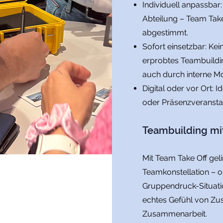
Individuell anpassbar
Abteilung – Team Tak
abgestimmt.
Sofort einsetzbar: Ke
erprobtes Teambuildi
auch durch interne M
Digital oder vor Ort:
oder Präsenzveransta
Teambuilding mi
Mit Team Take Off gelin
Teamkonstellation – o
Gruppendruck-Situatio
echtes Gefühl von Zus
Zusammenarbeit.