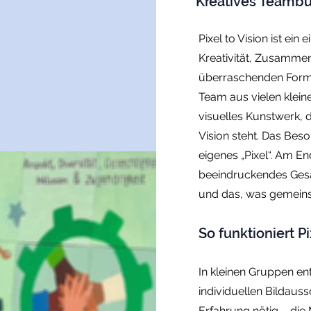
Kreatives Teambu
Pixel to Vision ist ei
Kreativität, Zusamme
überraschenden Forma
Team aus vielen kleine
visuelles Kunstwerk
Vision steht. Das Bes
eigenes „Pixel“. Am En
beeindruckendes Gesa
und das, was gemeins
So funktioniert Pi
In kleinen Gruppen en
individuellen Bildaussc
Erfahrung nötig – die