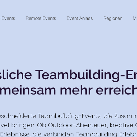
 Events
Remote Events
Event Anlass
Regionen
M
liche Teambuilding-Er
meinsam mehr erreic
eschneiderte Teambuilding-Events, die Zusamm
vel bringen. Ob Outdoor-Abenteuer, kreative 
rlebnisse, die verbinden. Teambuilding Erlebn