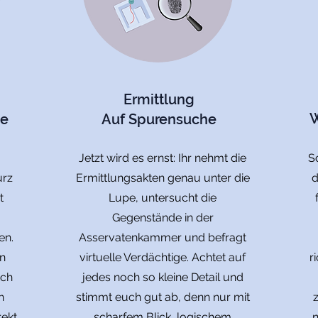
Ermittlung
W
se
Auf Spurensuche
Jetzt wird es ernst: Ihr nehmt die
S
urz
Ermittlungsakten genau unter die
d
t
Lupe, untersucht die
Gegenstände in der
en.
Asservatenkammer und befragt
n
virtuelle Verdächtige. Achtet auf
r
ach
jedes noch so kleine Detail und
h
stimmt euch gut ab, denn nur mit
rekt
scharfem Blick, logischem
n