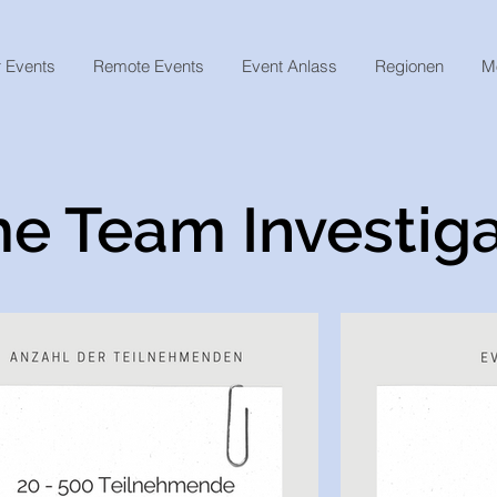
 Events
Remote Events
Event Anlass
Regionen
M
e Team Investiga