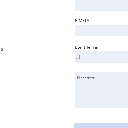
E-Mail
Event Termin
ns