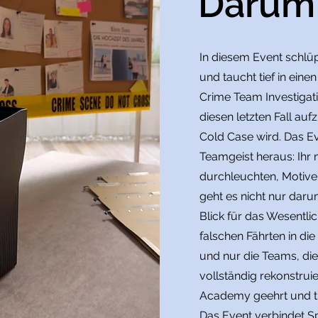
Darum 
In diesem Event schlüpf
und taucht tief in eine
Crime Team Investigat
diesen letzten Fall au
Cold Case wird. Das Ev
Teamgeist heraus: Ihr
durchleuchten, Motive
geht es nicht nur daru
Blick für das Wesentli
falschen Fährten in die 
und nur die Teams, die
vollständig rekonstru
Academy geehrt und tr
Das Event verbindet 